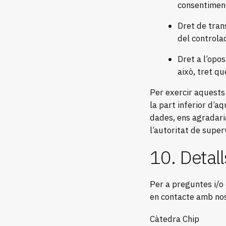
consentiment
Dret de trans
del controlad
Dret a l’opo
això, tret qu
Per exercir aquests
la part inferior d’a
dades, ens agradari
l’autoritat de super
10. Detal
Per a preguntes i/o 
en contacte amb nos
Càtedra Chip