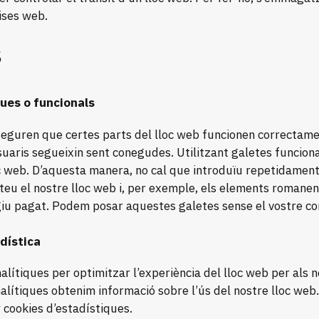
ises web.
s
ues o funcionals
eguren que certes parts del lloc web funcionen correctamen
uaris segueixin sent conegudes. Utilitzant galetes funciona
loc web. D’aquesta manera, no cal que introduïu repetidamen
teu el nostre lloc web i, per exemple, els elements romanen 
iu pagat. Podem posar aquestes galetes sense el vostre c
dística
alítiques per optimitzar l’experiència del lloc web per als 
alítiques obtenim informació sobre l’ús del nostre lloc w
 cookies d’estadístiques.