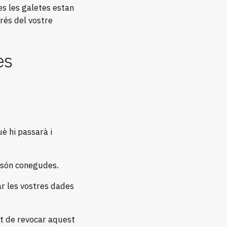
es les galetes estan
rés del vostre
es
è hi passarà i
s són conegudes.
ar les vostres dades
et de revocar aquest