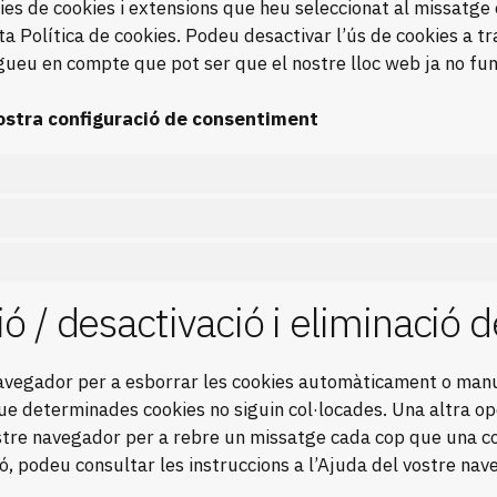
ries de cookies i extensions que heu seleccionat al missatge
a Política de cookies. Podeu desactivar l’ús de cookies a tr
gueu en compte que pot ser que el nostre lloc web ja no fu
vostra configuració de consentiment
ió / desactivació i eliminació 
navegador per a esborrar les cookies automàticament o man
e determinades cookies no siguin col·locades. Una altra opc
stre navegador per a rebre un missatge cada cop que una co
, podeu consultar les instruccions a l’Ajuda del vostre nav