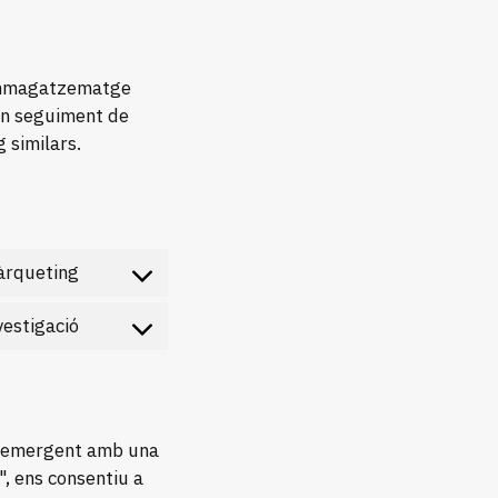
’emmagatzematge
 un seguiment de
 similars.
rqueting
Consent
to
service
vestigació
Consent
google-
to
fonts
service
diversos
e emergent amb una
", ens consentiu a