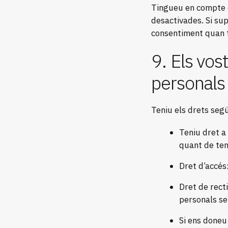
Tingueu en compte q
desactivades. Si su
consentiment quan to
9. Els vos
personals
Teniu els drets seg
Teniu dret a
quant de te
Dret d’accés
Dret de recti
personals s
Si ens doneu