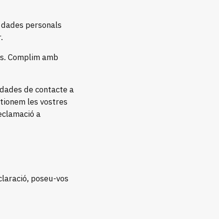
es dades personals
.
des. Complim amb
 dades de contacte a
stionem les vostres
eclamació a
claració, poseu-vos