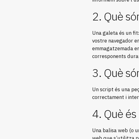
2. Què són
Una galeta és un fit
vostre navegador em
emmagatzemada en el
corresponents duran
3. Què són
Un script és una peç
correctament i inter
4. Què és
Una balisa web (o un
web que s’utilitza 