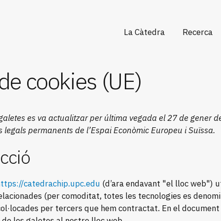
La Càtedra
Recerca
Presentació
Formació
Empreses
Circuits i
 de cookies (UE)
Equip
arquitect
avançade
Circuits
fotònics
Processos
galetes es va actualitzar per última vegada el 27 de gener de
tecnològi
ts legals permanents de l’Espai Econòmic Europeu i Suïssa.
Aplicacion
i disseny
ucció
automàtic
ttps://catedrachip.upc.edu
(d’ara endavant "el lloc web") ut
relacionades (per comoditat, totes les tecnologies es denomi
ol·locades per tercers que hem contractat. En el document
de les galetes al nostre lloc web.