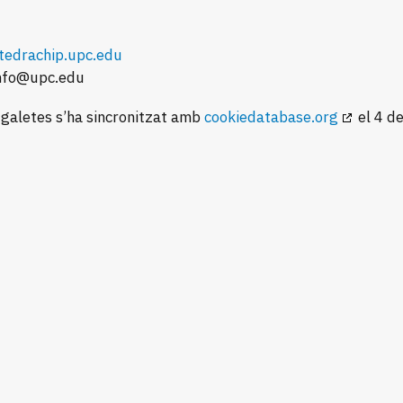
atedrachip.upc.edu
nfo@
upc.edu
 galetes s’ha sincronitzat amb
cookiedatabase.org
el 4 d