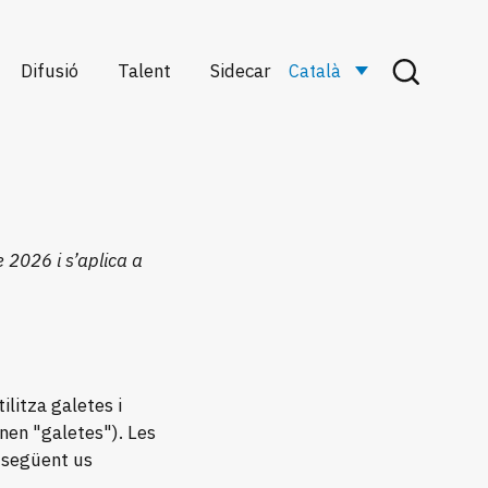
Difusió
Talent
Sidecar
Català
Actualitat
Què és
Activitats
Sidecar
ures
formatives
Projectes
s
Divulgació
Galeria
científica
 2026 i s’aplica a
cs
s
ilitza galetes i
nen "galetes"). Les
 següent us