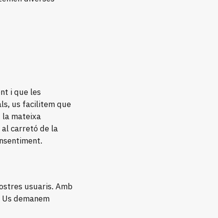
t i que les
ls, us facilitem que
t la mateixa
al carretó de la
onsentiment.
nostres usuaris. Amb
eb. Us demanem