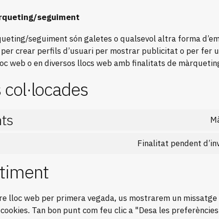
àrqueting/seguiment
queting/seguiment són galetes o qualsevol altra forma d
n per crear perfils d’usuari per mostrar publicitat o per fer
loc web o en diversos llocs web amb finalitats de màrqueting
 col·locades
ts
Mà
Finalitat pendent d’in
timent
stre lloc web per primera vegada, us mostrarem un missatg
 cookies. Tan bon punt com feu clic a "Desa les preferències