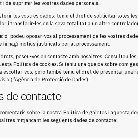
 i de suprimir les vostres dades personals.
ferir les vostres dades: teniu el dret de sol·licitar totes l
or i transferir-les en la seva totalitat a un altre controlador
sició: podeu oposar-vos al processament de les vostres da
e hi hagi motius justificats per al processament.
 drets, poseu-vos en contacte amb nosaltres. Consulteu les
questa Política de cookies. Si teniu una queixa sobre com ge
a escoltar-vos, però també teniu el dret de presentar una r
visió (l’Agència de Protecció de Dades).
ls de contacte
comentaris sobre la nostra Política de galetes i aquesta de
altres mitjançant les següents dades de contacte: