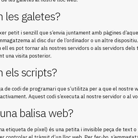
 les galetes?
xer petit i senzill que s’envia juntament amb pàgines d’aque
magatzema al disc dur de l’ordinador o un altre dispositiu.
l es pot tornar als nostres servidors o als servidors dels 
t una visita posterior.
 els scripts?
a de codi de programari que s’utilitza per a que el nostre 
activament. Aquest codi s’executa al nostre servidor o al vo
 una balisa web?
a etiqueta de píxel) és una petita i invisible peça de text o
per controlar el trànsit d’un lloc web. Per fer-ho, s’emmaga