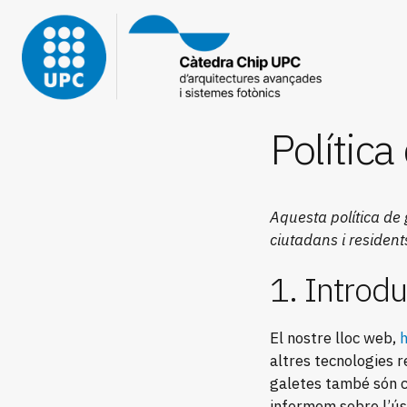
Política
Aquesta política de 
ciutadans i residen
1. Introd
El nostre lloc web,
h
altres tecnologies 
galetes també són c
informem sobre l’ús 