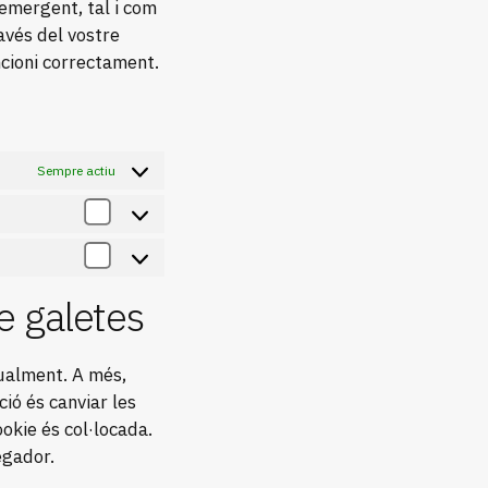
 emergent, tal i com
avés del vostre
ncioni correctament.
Sempre actiu
Estadístiques
Màrqueting
de galetes
ualment. A més,
ió és canviar les
okie és col·locada.
egador.