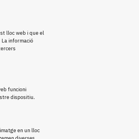
st lloc web i que el
 La informació
tercers
web funcioni
stre dispositiu.
 imatge en un lloc
tzemen diverses