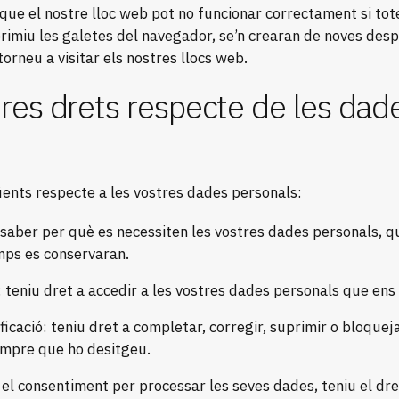
ue el nostre lloc web pot no funcionar correctament si tot
primiu les galetes del navegador, se’n crearan de noves desp
rneu a visitar els nostres llocs web.
tres drets respecte de les dad
üents respecte a les vostres dades personals:
 saber per què es necessiten les vostres dades personals, qu
mps es conservaran.
: teniu dret a accedir a les vostres dades personals que en
ficació: teniu dret a completar, corregir, suprimir o bloquej
empre que ho desitgeu.
 el consentiment per processar les seves dades, teniu el dr