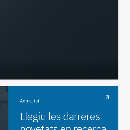
Actualitat
Llegiu les darreres
novetats en recerca