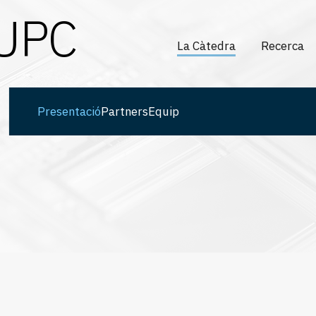
 UPC
La Càtedra
Recerca
Presentació
Formació
Empreses
Circuits i
Equip
arquitect
Presentació
Partners
Equip
avançade
Circuits
fotònics
Processos
tecnològi
Aplicacion
i disseny
automàtic