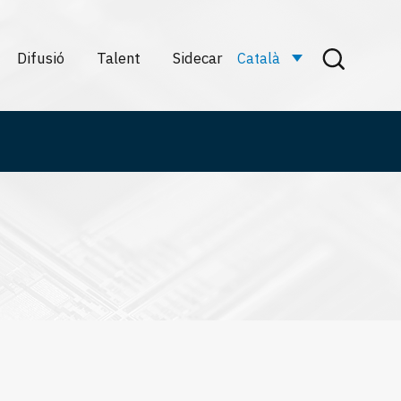
Difusió
Talent
Sidecar
Català
Actualitat
Què és
Activitats
Sidecar
ures
formatives
Projectes
s
Divulgació
Galeria
científica
cs
s