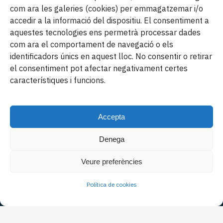
com ara les galeries (cookies) per emmagatzemar i/o
accedir a la informació del dispositiu. El consentiment a
aquestes tecnologies ens permetrà processar dades
com ara el comportament de navegació o els
identificadors únics en aquest lloc. No consentir o retirar
el consentiment pot afectar negativament certes
característiques i funcions.
La Càtedra
Accepta
Presentació
Denega
Empreses
Veure preferències
Recerca
Formació
Política de cookies
Circuits i arquitectures
Circuits fotònics